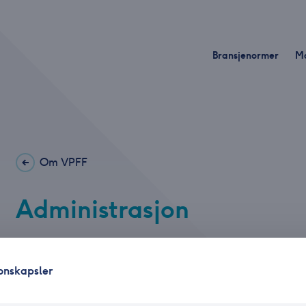
Bransjenormer
M
Om VPFF
Administrasjon
Administrasjonen i Verdipapirforetakenes For
onskapsler