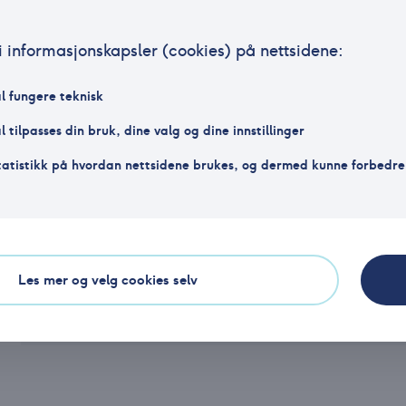
Sindre Støer
Adm. direktør
i informasjonskapsler (cookies) på nettsidene:
l fungere teknisk
Angela Nygaard
Juridisk direktør
 tilpasses din bruk, dine valg og dine innstillinger
tatistikk på hvordan nettsidene brukes, og dermed kunne forbedre
Morten Larsen
Fagdirektør
Les mer og velg cookies selv
Knut Erik Robertsen
Fagsjef