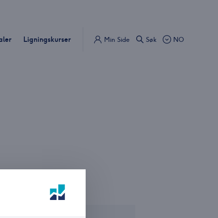
aler
Ligningskurser
Min Side
Søk
NO
bund består av: