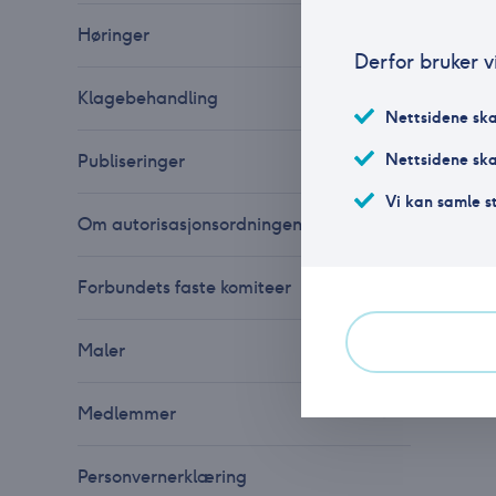
Høringer
Derfor bruker v
Klagebehandling
Nettsidene ska
Nettsidene skal
Publiseringer
Vi kan samle s
Om autorisasjonsordningen
Forbundets faste komiteer
Maler
Medlemmer
Personvernerklæring