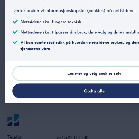
Derfor bruker vi informasjonskapsler (cookies) på nettsidene:
Johannes Torsteinsson, Norne Securities AS
Nettsidene skal fungere teknisk
Nettsidene skal tilpasses din bruk, dine valg og dine innstilli
Vi kan samle statistikk på hvordan nettsidene brukes, og de
tjenestene våre
Skriv ut artikkel
Del artikkel
Les mer og velg cookies selv
Godta alle
Telefon
(+47) 23 11 17 40