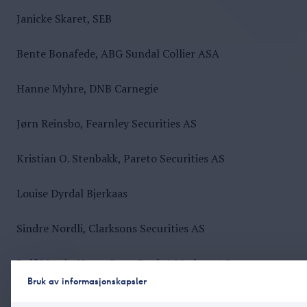
Janicke Skaret, SEB
Bente Bonafede, ABG Sundal Collier ASA
Hanne Myhre, DNB Carnegie
Jørn Reinsbo, Fearnley Securities AS
Kristian O. Stenbakk, Pareto Securities AS
Louise Dyrdal Bjerkaas
Sindre Nordli, Clarksons Securities AS
Rolf Martin Næss, SpareBank 1 Markets AS
Bruk av informasjonskapsler
Shabnam Riahi, Nordnet