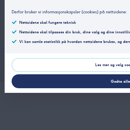
Derfor bruker vi informasjonskapsler (cookies) på nettsidene:
Nettsidene skal fungere teknisk
Telefon
(+47) 23 11 17 40
Nettsidene skal tilpasses din bruk, dine valg og dine innstilli
E-post
post@vpff.no
Vi kan samle statistikk på hvordan nettsidene brukes, og de
Besøksadresse
Hansteens gate 2, 0253 Oslo
Postadresse
Hansteens gate 2, 0253 Oslo
Les mer og velg coo
Godta alle