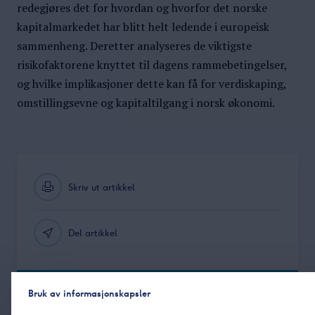
redegjøres det for hvordan og hvorfor det norske
kapitalmarkedet har blitt helt ledende i europeisk
sammenheng. Deretter analyseres de viktigste
risikofaktorene knyttet til dagens rammebetingelser,
og hvilke implikasjoner dette kan få for verdiskaping,
omstillingsevne og kapitaltilgang i norsk økonomi.
Skriv ut artikkel
Del artikkel
Bruk av informasjonskapsler