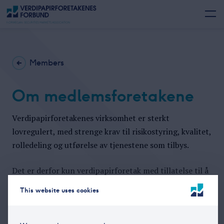
Members
Om medlemsforetakene
Verdipapirforetakenes virksomhet er sterkt
lovregulert, med strenge krav til risikostyring, kvalitet,
rolledeling og utførelse av tjenestene som tilbys.
Det er derfor kun verdipapirforetak med tillatelse til å
yte investeringstjenester i henhold til norsk
This website uses cookies
verdipapirhandellovgivning, eller tilsvarende
utenlandsk lovgivning, som kan opptas som