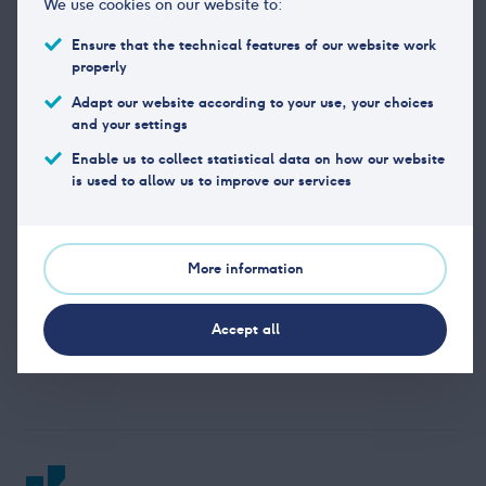
medlemmer av Verdipapirforetakenes Forbund. Det
We use cookies on our website to:
kreves også at foretaket har vært i drift i minst ett år,
Ensure that the technical features of our website work
og at det har vært gjennomført et stedlig tilsyn av
properly
offentlig tilsynsorgan. Det er styret i
Adapt our website according to your use, your choices
Verdipapirforetakenes Forbund som avgjør søknader
and your settings
om medlemskap.
Enable us to collect statistical data on how our website
is used to allow us to improve our services
Verdipapirforetakenes Forbund har per i dag 21
ordinære medlemmer og 2 assosierte medlemmer. Bare
ordinære medlemmer kan utøve stemmerett i
More information
forbundet eller være representert i forbundets styre.
Accept all