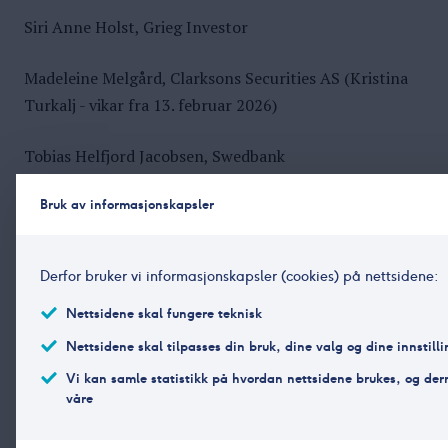
Siri Anne Holst, Grieg Investor
Madeleine Melgård, Clarksons Securities AS (Kristina
Turkalj - vikar fra 13. februar 2026)
Tobias Helfjord Jacobsen, Swedbank
Maja Kleive, Nordnet Bank
Bruk av informasjonskapsler
Derfor bruker vi informasjonskapsler (cookies) på nettsidene:
Nettsidene skal fungere teknisk
Skriv ut artikkel
Nettsidene skal tilpasses din bruk, dine valg og dine innstilli
Vi kan samle statistikk på hvordan nettsidene brukes, og de
Del artikkel
våre