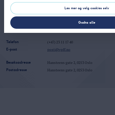
Les mer og velg cookies selv
Godta alle
Telefon
(+47) 23 11 17 40
E-post
post@vpff.no
Besøksadresse
Hansteens gate 2, 0253 Oslo
Postadresse
Hansteens gate 2, 0253 Oslo