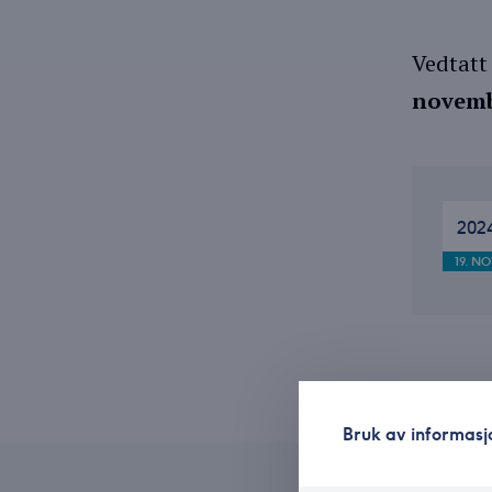
Vedtatt
novemb
202
19. N
Bruk av informasj