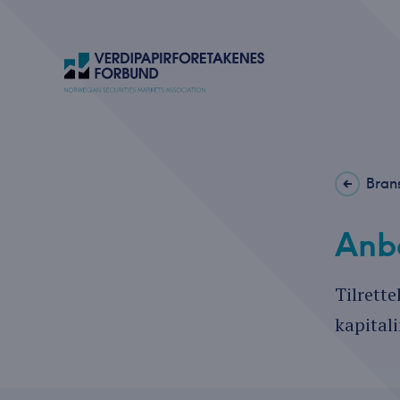
Bran
Anbe
Tilrett
kapital