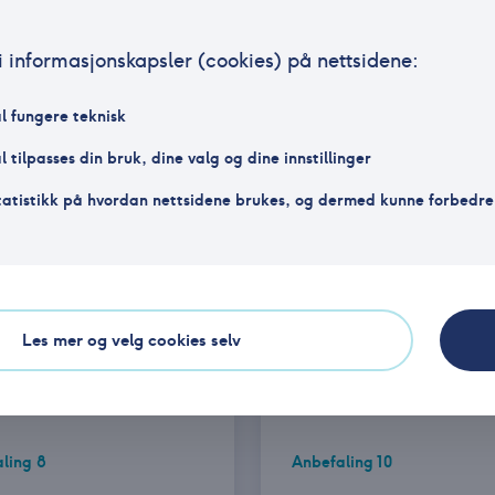
i informasjonskapsler (cookies) på nettsidene:
l fungere teknisk
ling 2
Anbefaling 4
 tilpasses din bruk, dine valg og dine innstillinger
v av aksjer som
Ordrebokinformasjon
tatistikk på hvordan nettsidene brukes, og dermed kunne forbedre
rar
og innsidehandel
Les mer
Les
ert 26.04.2022
Oppdatert 30.04.2025
Les mer og velg cookies selv
ling 8
Anbefaling 10