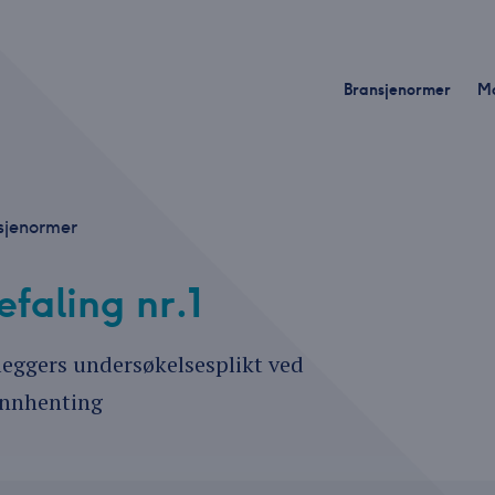
Bransjenormer
M
sjenormer
faling nr.1
eleggers undersøkelsesplikt ved
innhenting